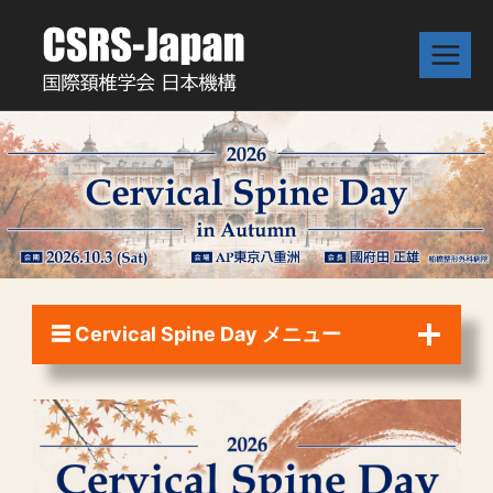
内
容
を
ス
キ
ッ
プ
☰ Cervical Spine Day メニュー