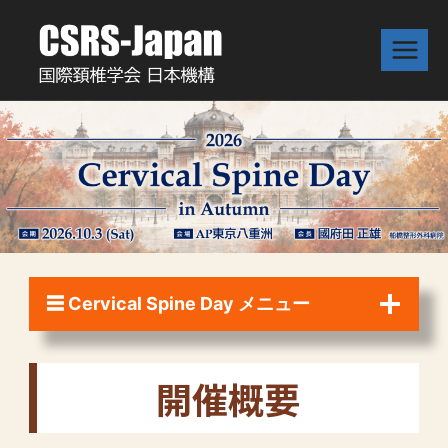
内
容
を
ス
キ
ッ
プ
☰ Cervical Spine Day メニュー
開催概要