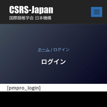
内
容
を
ス
キ
ッ
プ
ホーム
/
ログイン
ログイン
[pmpro_login]